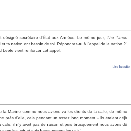
st désigné secrétaire d'État aux Armées. Le même jour,
The Times
 et ta nation ont besoin de toi. Répondras-tu à l'appel de la nation ?"
d Leete vient renforcer cet appel.
Lire la suite
L
de la Marine comme nous avions vu les clients de la salle, de même
me près d'elle, cela pendant un assez long moment – ils étaient déjà
a café, il n'y avait pas de raison et puis brusquement nous avons dû
r sans les voir et puis brusquement les voir."