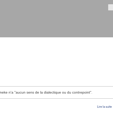
Aller au
contenu
Fo
principal
neke n'a "aucun sens de la dialectique ou du contrepoint".
Lire la suite