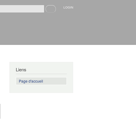
Recherche
LOGIN
rmulaire de recherche
Liens
Page d'accueil
de Le sens
de la