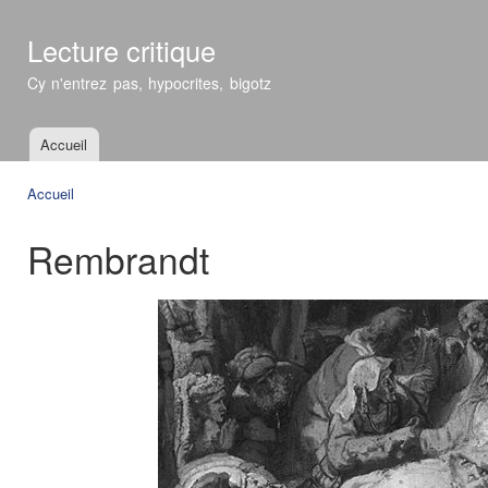
All
con
Lecture critique
prin
Cy n'entrez pas, hypocrites, bigotz
Accueil
Menu principal
Accueil
Vous êtes ici
Rembrandt