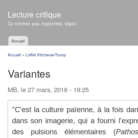
All
con
Lecture critique
prin
Cy n'entrez pas, hypocrites, bigotz
Accueil
Menu principal
Accueil
»
L'effet Kitchener-Trump
Vous êtes ici
Variantes
MB
, le 27 mars, 2016 - 19:25
"C'est la culture païenne, à la fois dan
dans son imagerie, qui a fourni l'expr
des pulsions élémentaires (
Pathos