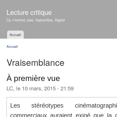
All
con
Lecture critique
prin
Cy n'entrez pas, hypocrites, bigotz
Accueil
Menu principal
Accueil
Vous êtes ici
Vraisemblance
À première vue
LC
, le 10 mars, 2015 - 21:59
Les stéréotypes cinématograph
commerciaux auraient exigé que la 