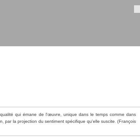
Aller au
contenu
Fo
principal
qualité qui émane de l'œuvre, unique dans le temps comme dans
on, par la projection du sentiment spécifique qu'elle suscite. (François