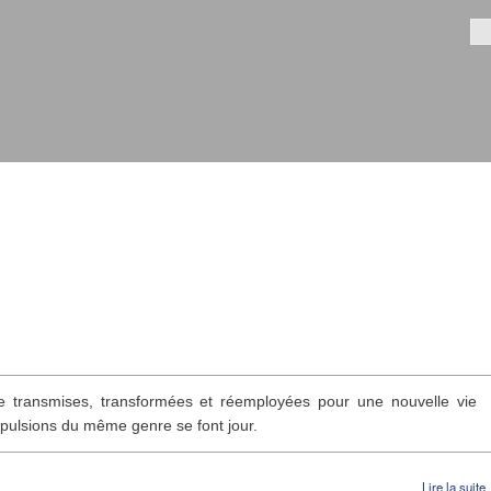
Aller au
contenu
Fo
principal
re transmises, transformées et réemployées pour une nouvelle vie
mpulsions du même genre se font jour.
Lire la suite