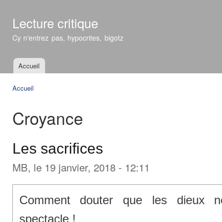
All
con
Lecture critique
prin
Cy n'entrez pas, hypocrites, bigotz
Accueil
Menu principal
Accueil
Vous êtes ici
Croyance
Les sacrifices
MB
, le 19 janvier, 2018 - 12:11
Comment douter que les dieux n
spectacle !