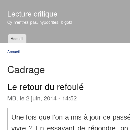
All
con
Lecture critique
prin
Cy n'entrez pas, hypocrites, bigotz
Accueil
Menu principal
Accueil
Vous êtes ici
Cadrage
Le retour du refoulé
MB
, le 2 juin, 2014 - 14:52
Une fois que l'on a mis à jour ce pas
vivre ? En essayant de répondre, on 