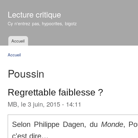
All
con
Lecture critique
prin
Cy n'entrez pas, hypocrites, bigotz
Accueil
Menu principal
Accueil
Vous êtes ici
Poussin
Regrettable faiblesse ?
MB
, le 3 juin, 2015 - 14:11
Selon Philippe Dagen, du
Monde
, Po
c'est dire…