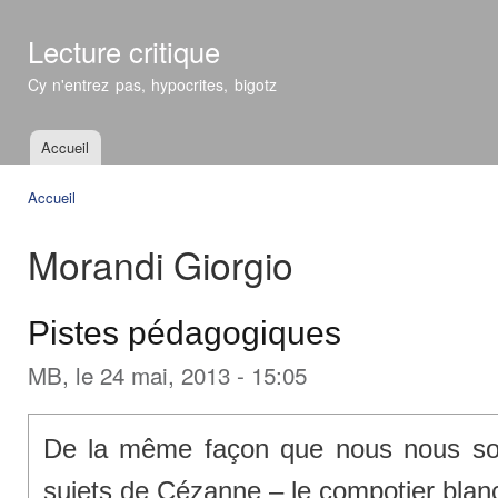
All
con
Lecture critique
prin
Cy n'entrez pas, hypocrites, bigotz
Accueil
Menu principal
Accueil
Vous êtes ici
Morandi Giorgio
Pistes pédagogiques
MB
, le 24 mai, 2013 - 15:05
De la même façon que nous nous 
sujets de Cézanne – le compotier blanc,