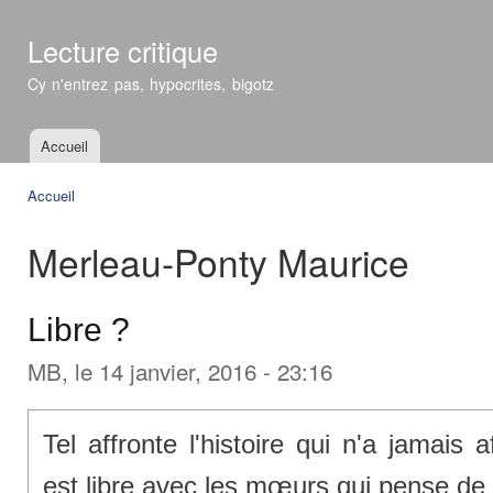
All
con
Lecture critique
prin
Cy n'entrez pas, hypocrites, bigotz
Accueil
Menu principal
Accueil
Vous êtes ici
Merleau-Ponty Maurice
Libre ?
MB
, le 14 janvier, 2016 - 23:16
Tel affronte l'histoire qui n'a jamais a
est libre avec les mœurs qui pense de 