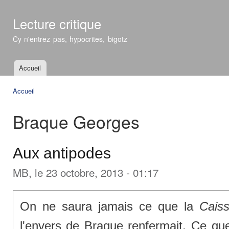
All
con
Lecture critique
prin
Cy n'entrez pas, hypocrites, bigotz
Accueil
Menu principal
Accueil
Vous êtes ici
Braque Georges
Aux antipodes
MB
, le 23 octobre, 2013 - 01:17
On ne saura jamais ce que la
Cais
l'envers de Braque renfermait. Ce que 