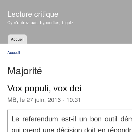
All
con
Lecture critique
prin
Cy n'entrez pas, hypocrites, bigotz
Accueil
Menu principal
Accueil
Vous êtes ici
Majorité
Vox populi, vox dei
MB
, le 27 juin, 2016 - 10:31
Le referendum est-il un bon outil dé
qui prend une décision doit en répondr