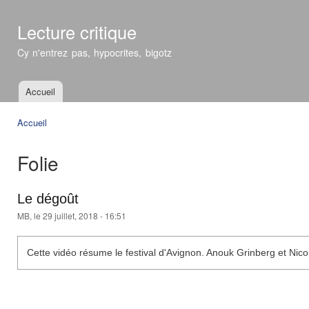
All
con
Lecture critique
prin
Cy n'entrez pas, hypocrites, bigotz
Accueil
Menu principal
Accueil
Vous êtes ici
Folie
Le dégoût
MB
, le 29 juillet, 2018 - 16:51
Cette vidéo résume le festival d'Avignon. Anouk Grinberg et Nico