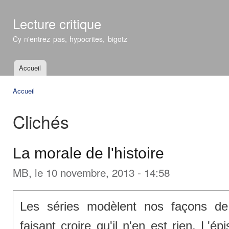
All
con
Lecture critique
prin
Cy n'entrez pas, hypocrites, bigotz
Accueil
Menu principal
Accueil
Vous êtes ici
Clichés
La morale de l'histoire
MB
, le 10 novembre, 2013 - 14:58
Les séries modèlent nos façons de
faisant croire qu'il n'en est rien. L'é