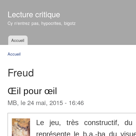
All
con
Lecture critique
prin
Cy n'entrez pas, hypocrites, bigotz
Accueil
Menu principal
Accueil
Vous êtes ici
Freud
Œil pour œil
MB
, le 24 mai, 2015 - 16:46
Le jeu, très constructif, du 
représente le b.a.-ba du visu