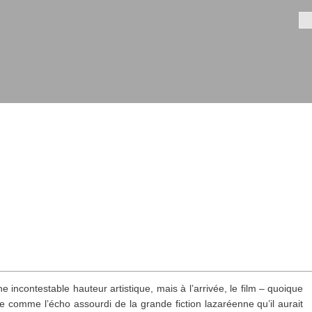
Aller au
contenu
Fo
principal
e incontestable hauteur artistique, mais à l’arrivée, le film – quoique
e comme l’écho assourdi de la grande fiction lazaréenne qu’il aurait