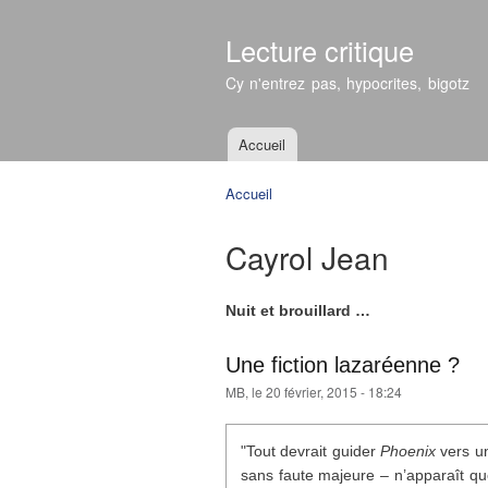
Lecture critique
Cy n'entrez pas, hypocrites, bigotz
Accueil
Menu principal
Accueil
Vous êtes ici
Cayrol Jean
Nuit et brouillard …
Une fiction lazaréenne ?
MB
, le 20 février, 2015 - 18:24
"Tout devrait guider
Phoenix
vers un
sans faute majeure – n’apparaît qu