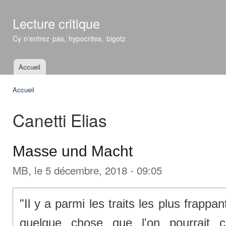
All
con
Lecture critique
prin
Cy n'entrez pas, hypocrites, bigotz
Accueil
Menu principal
Accueil
Vous êtes ici
Canetti Elias
Masse und Macht
MB
, le 5 décembre, 2018 - 09:05
"Il y a parmi les traits les plus frappa
quelque chose que l'on pourrait 