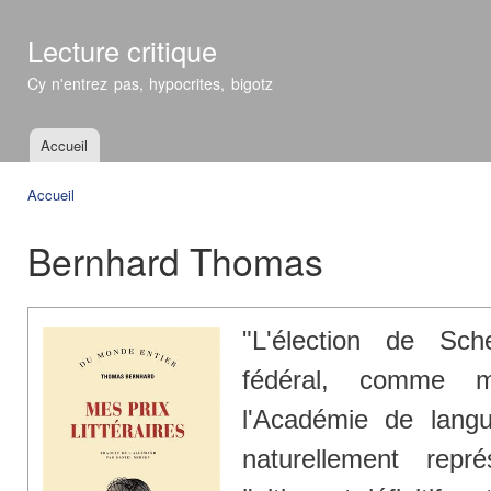
All
con
Lecture critique
prin
Cy n'entrez pas, hypocrites, bigotz
Accueil
Menu principal
Accueil
Vous êtes ici
Bernhard Thomas
"L'élection de Sche
fédéral, comme m
l'Académie de langu
naturellement rep