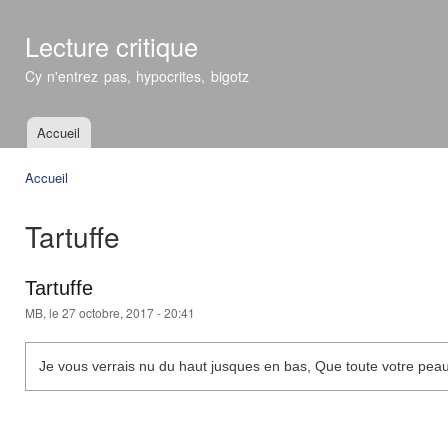
All
con
Lecture critique
prin
Cy n'entrez pas, hypocrites, bigotz
Accueil
Menu principal
Accueil
Vous êtes ici
Tartuffe
Tartuffe
MB
, le 27 octobre, 2017 - 20:41
Je vous verrais nu du haut jusques en bas, Que toute votre peau