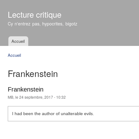
All
con
Lecture critique
prin
Cy n'entrez pas, hypocrites, bigotz
Accueil
Menu principal
Accueil
Vous êtes ici
Frankenstein
Frankenstein
MB
, le 24 septembre, 2017 - 10:32
I had been the author of unalterable evils.