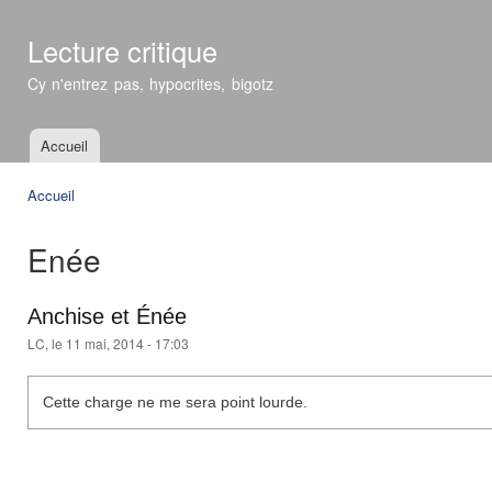
All
con
Lecture critique
prin
Cy n'entrez pas, hypocrites, bigotz
Accueil
Menu principal
Accueil
Vous êtes ici
Enée
Anchise et Énée
LC
, le 11 mai, 2014 - 17:03
Cette charge ne me sera point lourde.