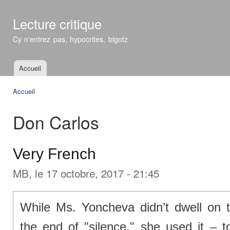
All
con
Lecture critique
prin
Cy n'entrez pas, hypocrites, bigotz
Accueil
Menu principal
Accueil
Vous êtes ici
Don Carlos
Very French
MB
, le 17 octobre, 2017 - 21:45
While Ms. Yoncheva didn’t dwell on th
the end of "silence," she used it – t