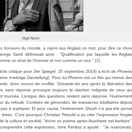
High Noon
s horreurs du monde, a repris aux Anglais un mot, pour dire ce choi
orge Sand définissait ainsi : "Qualification par laquelle les Anglai
comme un droit de l'homme et non comme un vice." (2)
icle critique pour
Der Spiegel
, 25 septembre 2014) a écrit de
Phoeni
eine irrwitzige Darstellung
). Pour lui
Phoenix
est un film qui remue de
te, donc source de conflits. Soixante-dix ans après la libération de
es sans réponse provoque toujours la réaction indignée de ceux qu
ent tournée. Lorsque des questions restent sans réponse, l'événemen
etour du refoulé. Combien de génocides, de massacres totalitaires depui
 pas à expliquer. Et pour cause, l'événement
Shoah
n'a pas été pens
tirées. C'est pourquoi Christian Petzold a pu citer l'expression forgé
de la culture et société
, "écrire un poème après Auschwitz est barbare"
comprendre cette expression, Imre Kertész a ajouté : "Je nuancerais