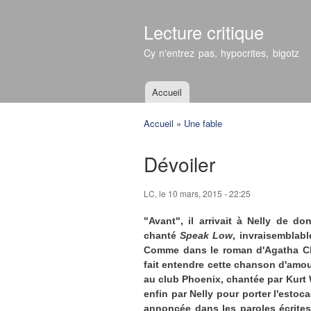
Lecture critique
Cy n'entrez pas, hypocrites, bigotz
Accueil
Menu principal
Accueil
»
Une fable
Vous êtes ici
Dévoiler
LC
, le 10 mars, 2015 - 22:25
"Avant", il arrivait à Nelly de do
chanté
Speak Low
, invraisemblab
Comme dans le roman d'Agatha Ch
fait entendre cette chanson d'amou
au club Phoenix, chantée par Kurt 
enfin par Nelly pour porter l'estoc
annoncée dans les paroles écrite