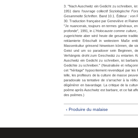
3. "Nach Auschwitz ein Gedicht zu schreiben, ist 
1951 dans l'ouvrage collectif
Soziologische
Fors
Gesammelte Schriften
. Band 10.1. Éditeur : von
30. Traduction française par Geneviève et Rainer
"Je nuancerais, toujours en termes généraux, en
profonde", 1991, in
L'Holocauste comme culture
,
zugerichtete aber wird heute die gesamte traditi
reklamierte Erbschaft in weitestem Maße entb
Massenkultur grinsend hinweisen können, die sie
Geist und um so paradoxer sein Beginnen, d
Verhängnis droht zum Geschwätz zu entarten. Kultu
Auschwitz ein Gedicht zu schreiben, ist barbari
Gedichte zu schreiben." (Neutralisée et refaçonné
cet "héritage" hypocritement revendiqué par les 
telle, les profiteurs de la culture de masse peuvent 
paradoxale sa tentative de s'arracher à la réif
dégénérer en bavardage. La critique de la culture
poème après Auschwitz est barbare, et ce fait aff
des poèmes.)
‹ Produire du malaise