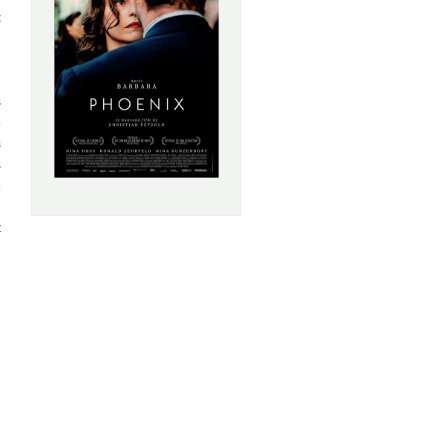
t
n
s
e
s
s
e
n
t