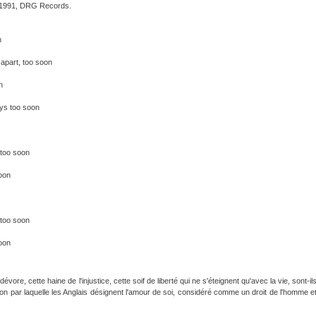
n, 1991, DRG Records.
n
 apart, too soon
n
ays too soon
 too soon
oon
 too soon
oon
ore, cette haine de l'injustice, cette soif de liberté qui ne s'éteignent qu'avec la vie, sont-il
ation par laquelle les Anglais désignent l'amour de soi, considéré comme un droit de l'homme e