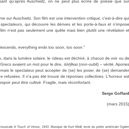
sant qu'après Auschwitz, on ne peut plus écrire de poésie que su
e sur Auschwitz. Son film est une intervention critique, c'est-à-dire qu
spectateurs, qui découvre les dérives et les porte-à-faux et n'impos
film n'est pas seulement une quête mais bien plutôt une révélation e
descends, everything ends too soon, too soon."
ée, dans la lumière solaire, le rideau est déchiré, à chacun de voir ou d
s Grecs avaient un mot pour le dire, ἀλήθεια (
non-oubli
) – vérité. Aporie
 mais le spectateur peut accepter de (se) les poser, de (se) demande
 refusées. Il n'a pas été trouvé de réponses collectives. L'horreur es
espoir peut être cultivé. Fragile, mais réconfortant.
Serge Goffar
(mars 2015
e musicale
A Touch of Venus
, 1943. Musique de Kurt Weill, texte du poète américain Ogde