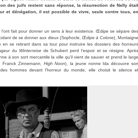
on des juifs restent sans réponse, la résurrection de Nelly étai
r et dénégation, il est possible de vivre, seule contre tous, e
es l'ont fait pour donner un sens à leur existence. Œdipe se sépare de
décidant de se donner aux dieux (Sophocle,
Œdipe à Colone
), Montaign
en se retirant dans sa tour pour instruire les dossiers des horreur
yageur du
Winterreise
de Schubert perd l'espoir et se résigne. Aprè
ne à son sort mercantile la ville qu'il vient de sauver et prend le larg
, Franck Zinnemann,
High Noon
), la jeune nonne Ida découvre so
e des hommes devant l'horreur du monde, elle choisit le silence e