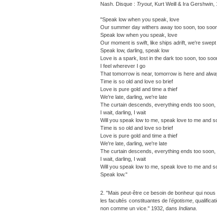
Nash. Disque :
Tryout
, Kurt Weill & Ira Gershwi
"Speak low when you speak, love
Our summer day withers away too soon, too soo
Speak low when you speak, love
Our moment is swift, like ships adrift, we're swept
Speak low, darling, speak low
Love is a spark, lost in the dark too soon, too soo
I feel wherever I go
That tomorrow is near, tomorrow is here and alw
Time is so old and love so brief
Love is pure gold and time a thief
We're late, darling, we're late
The curtain descends, everything ends too soon,
I wait, darling, I wait
Will you speak low to me, speak love to me and s
Time is so old and love so brief
Love is pure gold and time a thief
We're late, darling, we're late
The curtain descends, everything ends too soon,
I wait, darling, I wait
Will you speak low to me, speak love to me and s
Speak low."
2. "Mais peut-être ce besoin de bonheur qui nous dév
les facultés constituantes de l
'égotisme
, qualific
non comme un vice." 1932, dans
Indiana
.