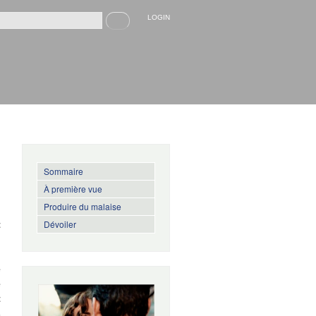
Recherche
LOGIN
rmulaire de recherche
Sommaire
À première vue
Produire du malaise
Dévoiler
t
)
d
e
e
t
s