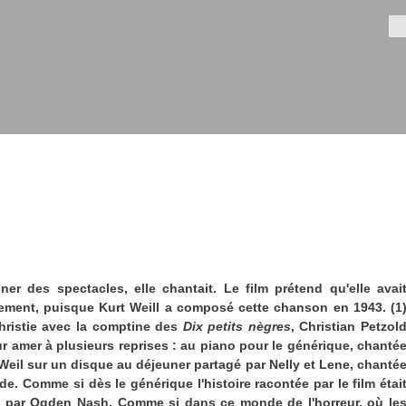
Aller au
contenu
Fo
principal
nner des spectacles, elle chantait. Le film prétend qu'elle avai
lement, puisque Kurt Weill a composé cette chanson en 1943. (1
ristie avec la comptine des
Dix petits nègres
, Christian Petzol
r amer à plusieurs reprises : au piano pour le générique, chanté
Weil sur un disque au déjeuner partagé par Nelly et Lene, chanté
ade. Comme si dès le générique l'histoire racontée par le film étai
s par Ogden Nash. Comme si dans ce monde de l'horreur, où le