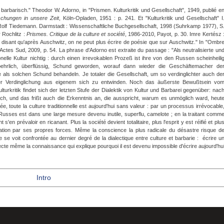
barbarisch." Theodor W. Adorno, in "Prismen. Kulturkritik und Gesellschaft", 1949, publié e
chungen
in
unsere
Zeit
, Köln-Opladen, 1951 : p. 241. Et "Kulturkritik und Gesellschaft" I
 Rolf Tiedemann. Darmstadt : Wissenschaftliche Buchgesellschaft, 1998 (Suhrkamp 1977), S
 Rochlitz :
Prismes. Critique de la culture et société
, 1986-2010, Payot, p. 30. Imre Kertész 
 disant qu'après Auschwitz, on ne peut plus écrire de poésie que sur Auschwitz." In "Ombr
 Actes Sud, 2009, p. 54. La phrase d'Adorno est extraite du passage : "Als neutralisierte un
onelle Kultur nichtig : durch einen irrevokablen Prozeß ist ihre von den Russen scheinheili
ehrlich, überflüssig, Schund geworden, worauf dann wieder die Geschäftemacher de
 als solchen Schund behandeln. Je totaler die Gesellschaft, um so verdinglichter auch de
er Verdinglichung aus eigenem sich zu entwinden. Noch das äußerste Bewußtsein vo
rkritik findet sich der letzten Stufe der Dialektik von Kultur und Barbarei gegenüber: nac
sch, und das frißt auch die Erkenntnis an, die ausspricht, warum es unmöglich ward, heut
e, toute la culture traditionnelle est aujourd'hui sans valeur : par un processus irrévocable
Russes est dans une large mesure devenu inutile, superflu, camelote ; en la traitant comm
s'en prévaloir en ricanant. Plus la société devient totalitaire, plus l'esprit y est réifié et plu
ication par ses propres forces. Même la conscience la plus radicale du désastre risque d
 se voit confrontée au dernier degré de la dialectique entre culture et barbarie : écrire u
ecte même la connaissance qui explique pourquoi il est devenu impossible d'écrire aujourd'hu
Intro